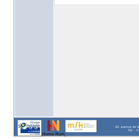
44, avenue de l
Tél. : 