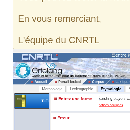
En vous remerciant,
L'équipe du CNRTL
Accueil
Portail lexical
Corpus
Lexique
Morphologie
Lexicographie
Etymologie
Entrez une forme
TLFi
notices corrigées
Erreur