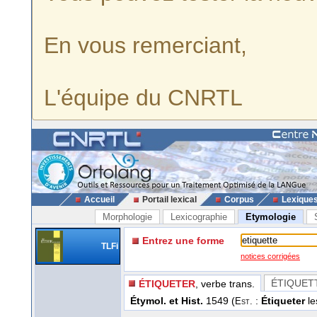
En vous remerciant,
L'équipe du CNRTL
Accueil
Portail lexical
Corpus
Lexique
Morphologie
Lexicographie
Etymologie
Entrez une forme
TLFi
notices corrigées
ÉTIQUET
ÉTIQUETER
, verbe trans.
Étymol. et Hist.
1549 (
:
Étiqueter
le
Est.