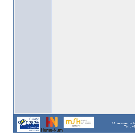
44, avenue de l
Tél. : 