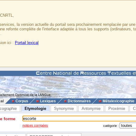
u CNRTL,
services, la version actuelle du portail sera prochainement remplacée par un
 une refonte complète de l'interface adaptée à tous les supports (ordinateurs, t
.
ion ici :
Portail lexical
cal
Corpus
Lexiques
Dictionnaires
Métalexicographie
cographie
Etymologie
Synonymie
Antonymie
Proxémie
C
ne forme
notices corrigées
catégorie :