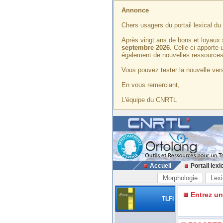
Annonce
Chers usagers du portail lexical d
Après vingt ans de bons et loyaux 
septembre 2026
. Celle-ci apporte
également de nouvelles ressources
Vous pouvez tester la nouvelle vers
En vous remerciant,
L'équipe du CNRTL
Accueil
Portail lexi
Morphologie
Lexi
Entrez u
TLFi