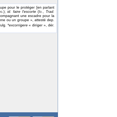
e pour le protéger [en parlant
);
id. faire l'escorte
(
,
Trad.
g.
Id.
compagnant une escadre pour la
e ou un groupe », attesté dep.
ulg. *
excorrigere
« diriger », dér.