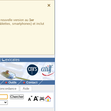
×
e nouvelle version au
1er
ablettes, smartphones) et inclut
Outils
Contact
oncordance
Aide