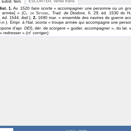
ESCORTER
, verbe trans.
, subst. fém.
ist. 1.
Av. 1520
faire scorte
« accompagner une personne ou un group
e armée] » (
,
Trad. de Diodore,
II, 29, éd. 1530 ds
Cl. de Seyssel
Hu
 éd. 1544,
ibid.
);
2.
1690 mar. « ensemble des navires de guerre ac
). Empr. à l'ital.
scorta
« troupe armée qui accompagne une personn
Fur.
copone d'apr.
DEI
), dér. de
scorgere
« guider, accompagner », du lat. v
« redresser »
(cf. corriger).