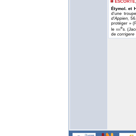
ESCORTE
Étymol. et H
d'une troup
d'Appien,
56,
protéger » (
e
le
s. (Ja
xiii
de
corrigere