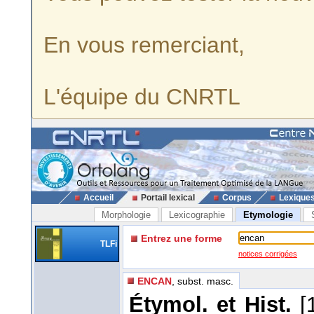
En vous remerciant,
L'équipe du CNRTL
Accueil
Portail lexical
Corpus
Lexique
Morphologie
Lexicographie
Etymologie
Entrez une forme
TLFi
notices corrigées
ENCAN
, subst. masc.
Étymol. et Hist.
[1