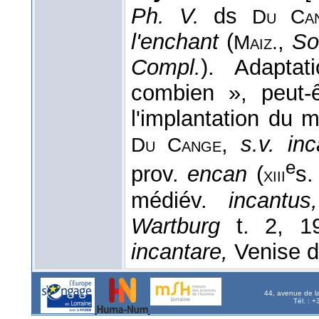
Ph. V.
ds
Du Ca
l'enchant
(
,
So
Maiz.
Compl.
). Adapta
combien », peut-ê
l'implantation du 
,
s.v. in
Du Cange
e
prov.
encan
(
s.
xiii
médiév.
incantus,
Wartburg
t. 2, 19
incantare,
Venise 
44, avenue de l
Tél. : 