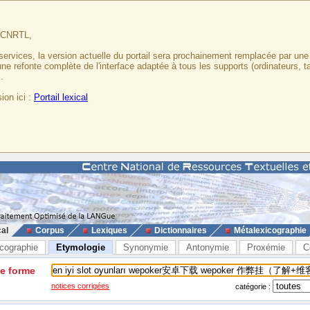
u CNRTL,
services, la version actuelle du portail sera prochainement remplacée par un
 une refonte complète de l'interface adaptée à tous les supports (ordinateurs, t
.
ion ici :
Portail lexical
cal
Corpus
Lexiques
Dictionnaires
Métalexicographie
cographie
Etymologie
Synonymie
Antonymie
Proxémie
C
ne forme
notices corrigées
catégorie :