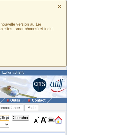
×
e nouvelle version au
1er
ablettes, smartphones) et inclut
Outils
Contact
oncordance
Aide