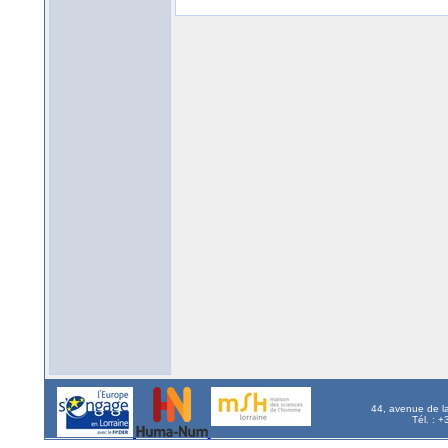
44, avenue de l
Tél. : 