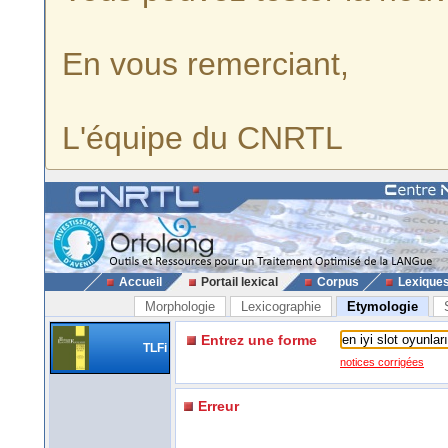
En vous remerciant,
L'équipe du CNRTL
Accueil
Portail lexical
Corpus
Lexique
Morphologie
Lexicographie
Etymologie
Entrez une forme
TLFi
notices corrigées
Erreur