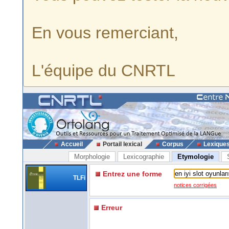
En vous remerciant,
L'équipe du CNRTL
Accueil
Portail lexical
Corpus
Lexique
Morphologie
Lexicographie
Etymologie
Entrez une forme
TLFi
notices corrigées
Erreur