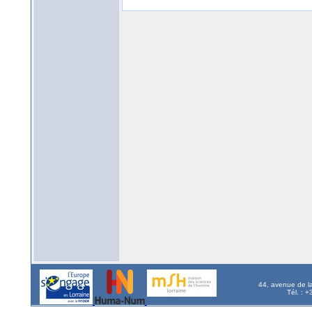
44, avenue de l
Tél. : 