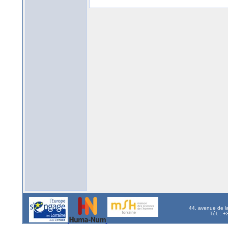
44, avenue de l
Tél. : 