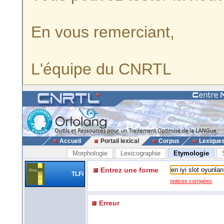
En vous remerciant,
L'équipe du CNRTL
Accueil
Portail lexical
Corpus
Lexique
Morphologie
Lexicographie
Etymologie
Entrez une forme
TLFi
notices corrigées
Erreur