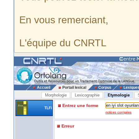
En vous remerciant,
L'équipe du CNRTL
Accueil
Portail lexical
Corpus
Lexique
Morphologie
Lexicographie
Etymologie
Entrez une forme
TLFi
notices corrigées
Erreur