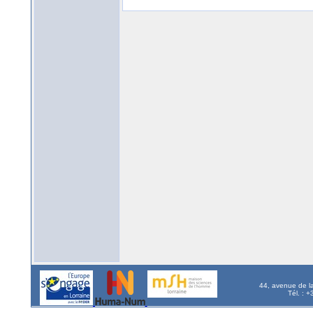
44, avenue de l
Tél. : 