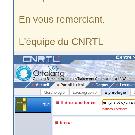
En vous remerciant,
L'équipe du CNRTL
Accueil
Portail lexical
Corpus
Lexique
Morphologie
Lexicographie
Etymologie
Entrez une forme
TLFi
notices corrigées
Erreur