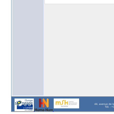
44, avenue de l
Tél. : 