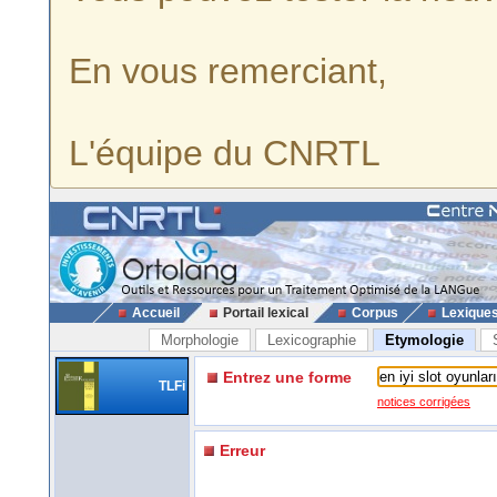
En vous remerciant,
L'équipe du CNRTL
Accueil
Portail lexical
Corpus
Lexique
Morphologie
Lexicographie
Etymologie
Entrez une forme
TLFi
notices corrigées
Erreur