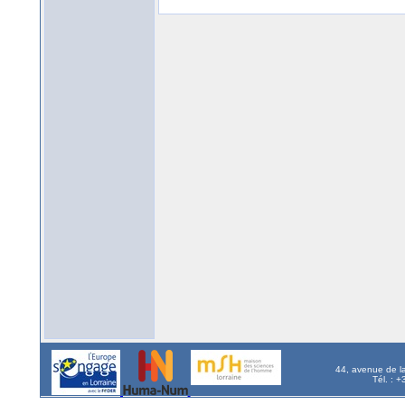
44, avenue de l
Tél. : 