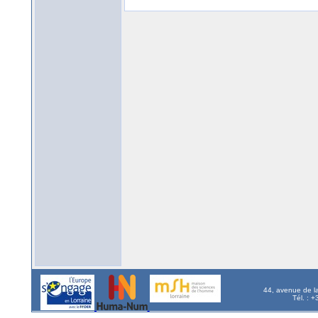
44, avenue de l
Tél. : 