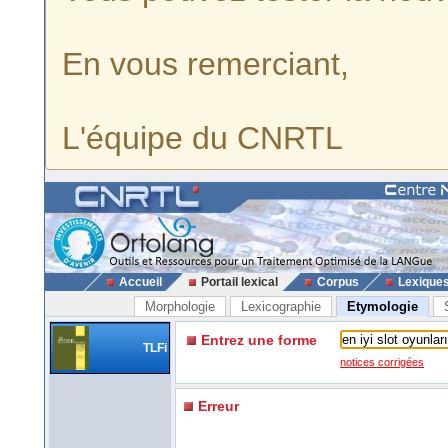
En vous remerciant,
L'équipe du CNRTL
Accueil
Portail lexical
Corpus
Lexique
Morphologie
Lexicographie
Etymologie
Entrez une forme
TLFi
notices corrigées
Erreur