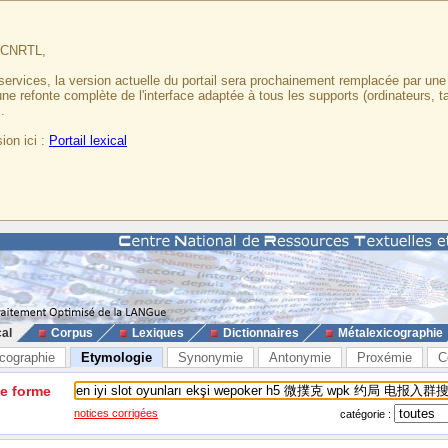
u CNRTL,
services, la version actuelle du portail sera prochainement remplacée par un
 une refonte complète de l'interface adaptée à tous les supports (ordinateurs, t
.
ion ici :
Portail lexical
cal
Corpus
Lexiques
Dictionnaires
Métalexicographie
cographie
Etymologie
Synonymie
Antonymie
Proxémie
C
ne forme
notices corrigées
catégorie :