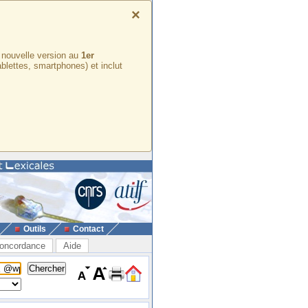
×
e nouvelle version au
1er
ablettes, smartphones) et inclut
Outils
Contact
oncordance
Aide