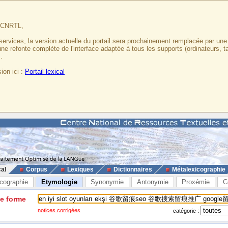
u CNRTL,
services, la version actuelle du portail sera prochainement remplacée par un
 une refonte complète de l'interface adaptée à tous les supports (ordinateurs, t
.
ion ici :
Portail lexical
cal
Corpus
Lexiques
Dictionnaires
Métalexicographie
cographie
Etymologie
Synonymie
Antonymie
Proxémie
C
ne forme
notices corrigées
catégorie :