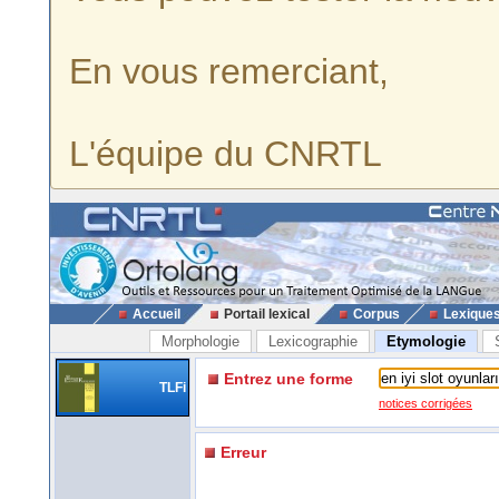
En vous remerciant,
L'équipe du CNRTL
Accueil
Portail lexical
Corpus
Lexique
Morphologie
Lexicographie
Etymologie
Entrez une forme
TLFi
notices corrigées
Erreur