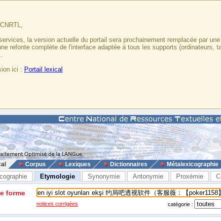
u CNRTL,
services, la version actuelle du portail sera prochainement remplacée par un
 une refonte complète de l'interface adaptée à tous les supports (ordinateurs, t
.
ion ici :
Portail lexical
cal
Corpus
Lexiques
Dictionnaires
Métalexicographie
cographie
Etymologie
Synonymie
Antonymie
Proxémie
C
ne forme
notices corrigées
catégorie :