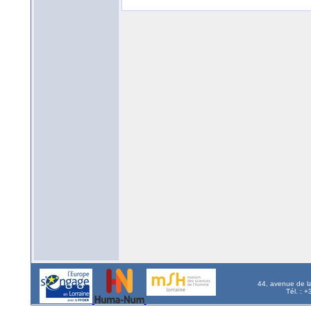
44, avenue de l
Tél. : 