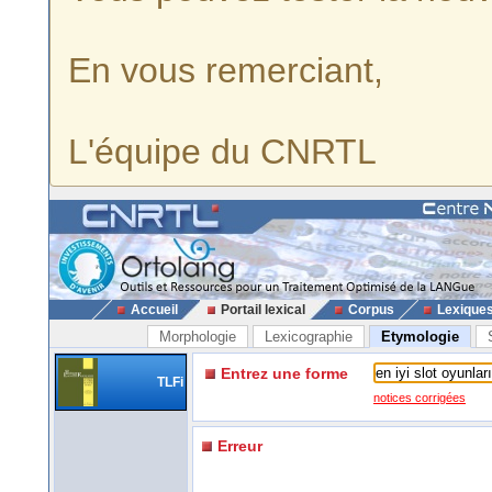
En vous remerciant,
L'équipe du CNRTL
Accueil
Portail lexical
Corpus
Lexique
Morphologie
Lexicographie
Etymologie
Entrez une forme
TLFi
notices corrigées
Erreur