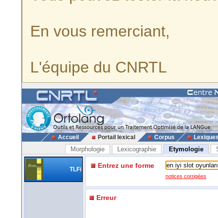
En vous remerciant,
L'équipe du CNRTL
Accueil
Portail lexical
Corpus
Lexique
Morphologie
Lexicographie
Etymologie
Entrez une forme
TLFi
notices corrigées
Erreur