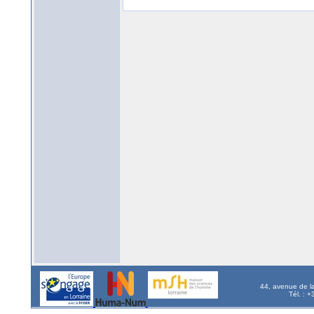
44, avenue de l
Tél. : 