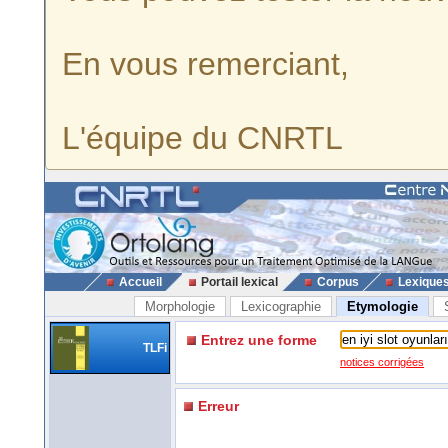
En vous remerciant,
L'équipe du CNRTL
Accueil
Portail lexical
Corpus
Lexique
Morphologie
Lexicographie
Etymologie
Entrez une forme
TLFi
notices corrigées
Erreur