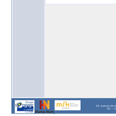
44, avenue de l
Tél. : 