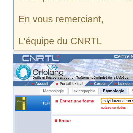
En vous remerciant,
L'équipe du CNRTL
Accueil
Portail lexical
Corpus
Lexique
Morphologie
Lexicographie
Etymologie
Entrez une forme
TLFi
notices corrigées
Erreur