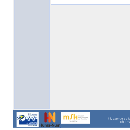
44, avenue de l
Tél. : 