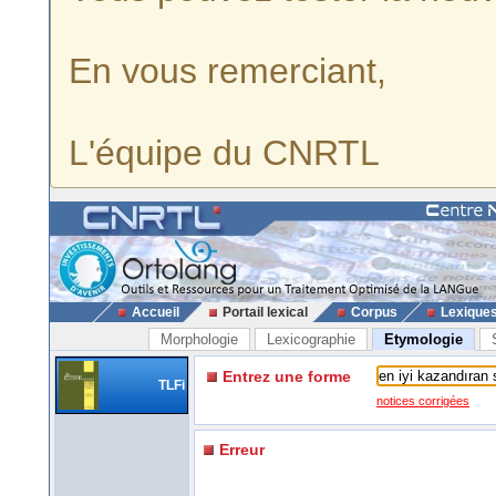
En vous remerciant,
L'équipe du CNRTL
Accueil
Portail lexical
Corpus
Lexique
Morphologie
Lexicographie
Etymologie
Entrez une forme
TLFi
notices corrigées
Erreur