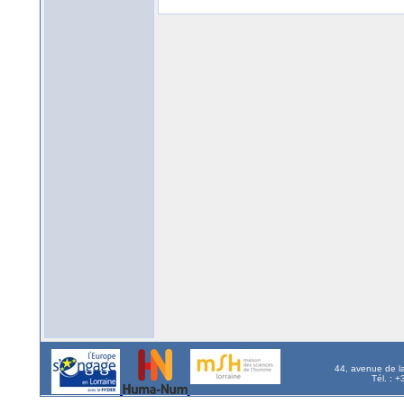
44, avenue de l
Tél. : 