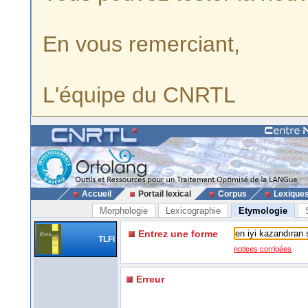
En vous remerciant,
L'équipe du CNRTL
Accueil
Portail lexical
Corpus
Lexique
Morphologie
Lexicographie
Etymologie
Entrez une forme
TLFi
notices corrigées
Erreur