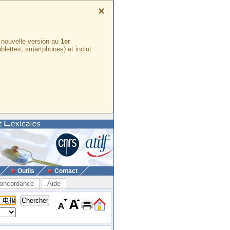
×
e nouvelle version au
1er
ablettes, smartphones) et inclut
Outils
Contact
oncordance
Aide