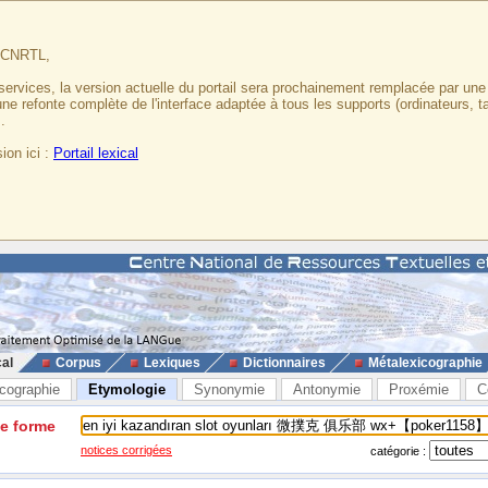
u CNRTL,
services, la version actuelle du portail sera prochainement remplacée par un
 une refonte complète de l'interface adaptée à tous les supports (ordinateurs, t
.
ion ici :
Portail lexical
cal
Corpus
Lexiques
Dictionnaires
Métalexicographie
cographie
Etymologie
Synonymie
Antonymie
Proxémie
C
ne forme
notices corrigées
catégorie :