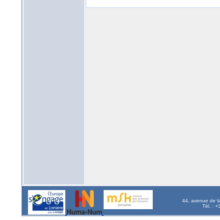
44, avenue de l
Tél. : 