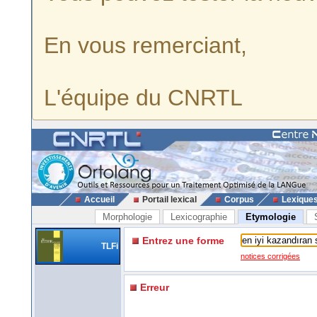
En vous remerciant,
L'équipe du CNRTL
Accueil
Portail lexical
Corpus
Lexique
Morphologie
Lexicographie
Etymologie
Entrez une forme
TLFi
notices corrigées
Erreur