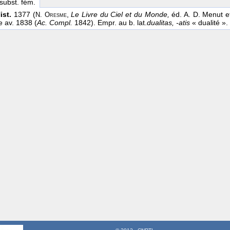
 subst. fém.
ist.
1377 (
,
Le Livre du Ciel et du Monde,
éd. A. D. Menut et
N. Oresme
e av. 1838 (
Ac. Compl.
1842). Empr. au b. lat.
dualitas, -atis
« dualité ».