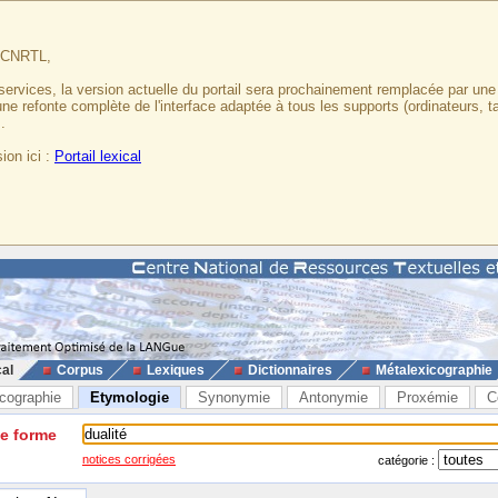
u CNRTL,
services, la version actuelle du portail sera prochainement remplacée par un
 une refonte complète de l'interface adaptée à tous les supports (ordinateurs, t
.
ion ici :
Portail lexical
cal
Corpus
Lexiques
Dictionnaires
Métalexicographie
cographie
Etymologie
Synonymie
Antonymie
Proxémie
C
ne forme
notices corrigées
catégorie :