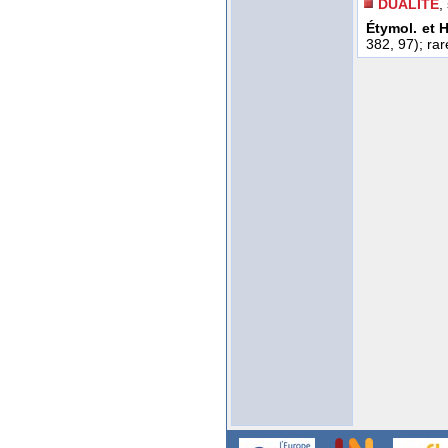
DUALITÉ
,
Étymol. et H
382, 97); rar