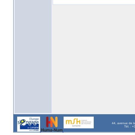
44, avenue de l
Tél. : 