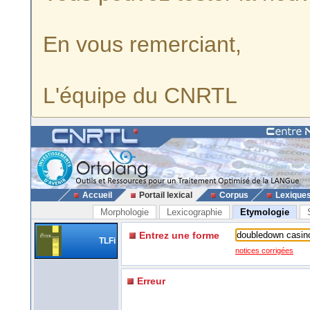
En vous remerciant,
L'équipe du CNRTL
Accueil
Portail lexical
Corpus
Lexique
Morphologie
Lexicographie
Etymologie
Entrez une forme
TLFi
notices corrigées
Erreur