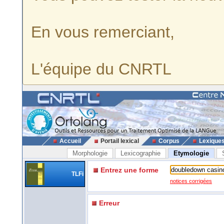
En vous remerciant,
L'équipe du CNRTL
Accueil
Portail lexical
Corpus
Lexique
Morphologie
Lexicographie
Etymologie
Entrez une forme
TLFi
notices corrigées
Erreur