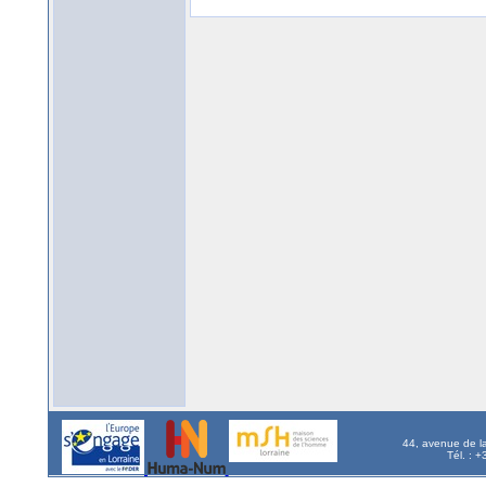
44, avenue de l
Tél. : 