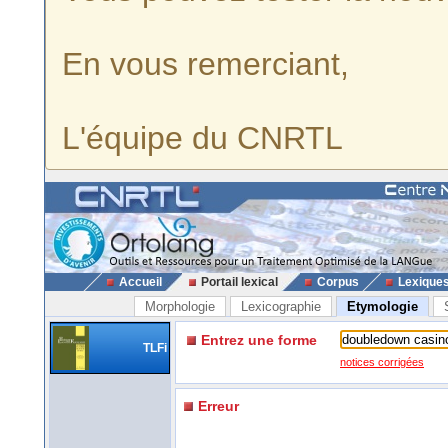
En vous remerciant,
L'équipe du CNRTL
Accueil
Portail lexical
Corpus
Lexique
Morphologie
Lexicographie
Etymologie
Entrez une forme
TLFi
notices corrigées
Erreur