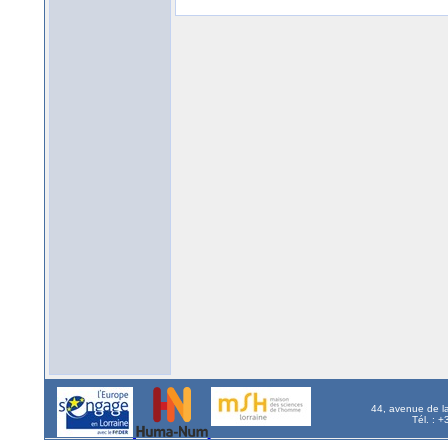
44, avenue de l
Tél. : 