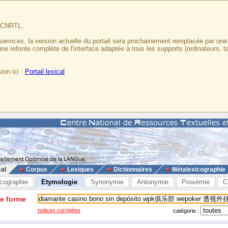
u CNRTL,
services, la version actuelle du portail sera prochainement remplacée par un
 une refonte complète de l'interface adaptée à tous les supports (ordinateurs, t
.
ion ici :
Portail lexical
cal
Corpus
Lexiques
Dictionnaires
Métalexicographie
cographie
Etymologie
Synonymie
Antonymie
Proxémie
C
ne forme
notices corrigées
catégorie :