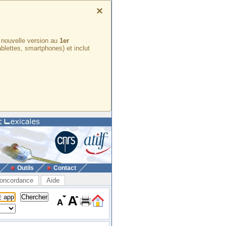
×
e nouvelle version au
1er
ablettes, smartphones) et inclut
Outils
Contact
oncordance
Aide