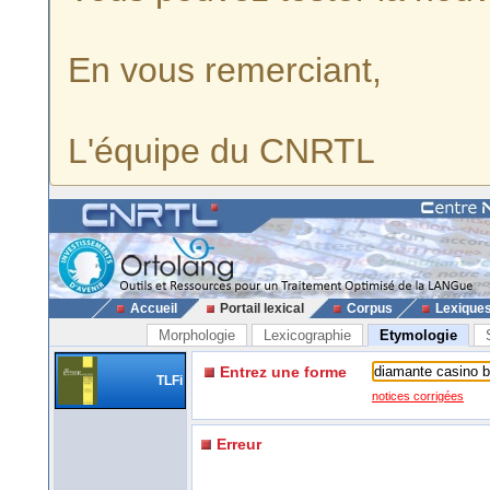
En vous remerciant,
L'équipe du CNRTL
Accueil
Portail lexical
Corpus
Lexique
Morphologie
Lexicographie
Etymologie
Entrez une forme
TLFi
notices corrigées
Erreur