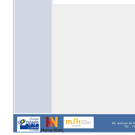
44, avenue de l
Tél. : 