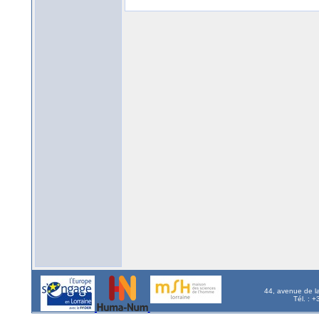
44, avenue de l
Tél. : 