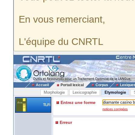
En vous remerciant,
L'équipe du CNRTL
Accueil
Portail lexical
Corpus
Lexique
Morphologie
Lexicographie
Etymologie
Entrez une forme
TLFi
notices corrigées
Erreur