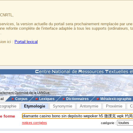
u CNRTL,
services, la version actuelle du portail sera prochainement remplacée par un
 une refonte complète de l'interface adaptée à tous les supports (ordinateurs, t
.
ion ici :
Portail lexical
cal
Corpus
Lexiques
Dictionnaires
Métalexicographie
cographie
Etymologie
Synonymie
Antonymie
Proxémie
C
ne forme
notices corrigées
catégorie :