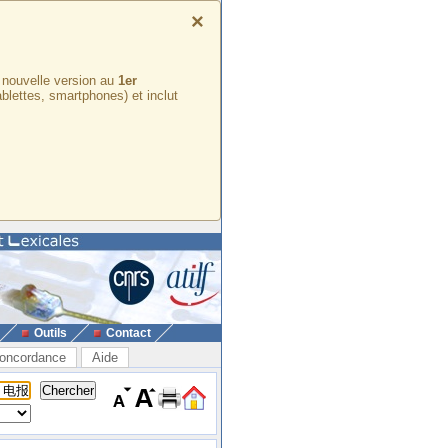
×
e nouvelle version au
1er
ablettes, smartphones) et inclut
Outils
Contact
oncordance
Aide