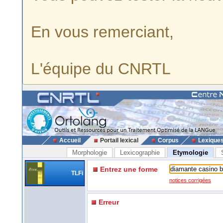
En vous remerciant,
L'équipe du CNRTL
Accueil
Portail lexical
Corpus
Lexique
Morphologie
Lexicographie
Etymologie
Entrez une forme
TLFi
notices corrigées
Erreur