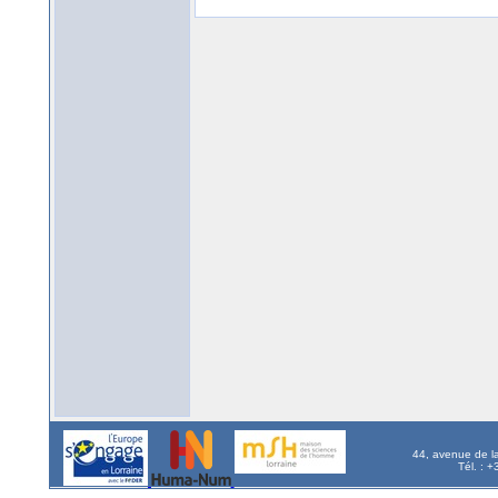
44, avenue de l
Tél. : 