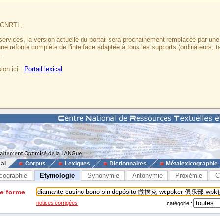
u CNRTL,
services, la version actuelle du portail sera prochainement remplacée par un
 une refonte complète de l'interface adaptée à tous les supports (ordinateurs, t
.
ion ici :
Portail lexical
cal
Corpus
Lexiques
Dictionnaires
Métalexicographie
cographie
Etymologie
Synonymie
Antonymie
Proxémie
C
ne forme
notices corrigées
catégorie :