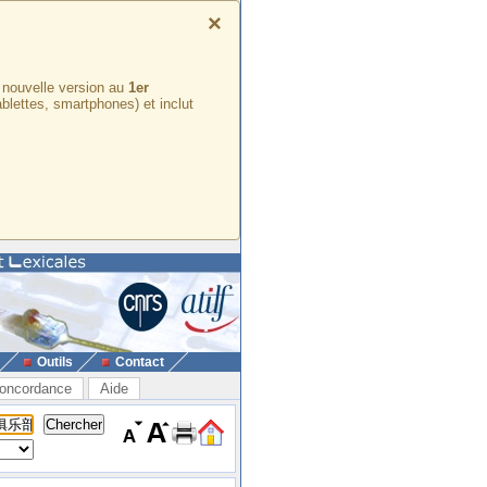
×
e nouvelle version au
1er
ablettes, smartphones) et inclut
Outils
Contact
oncordance
Aide