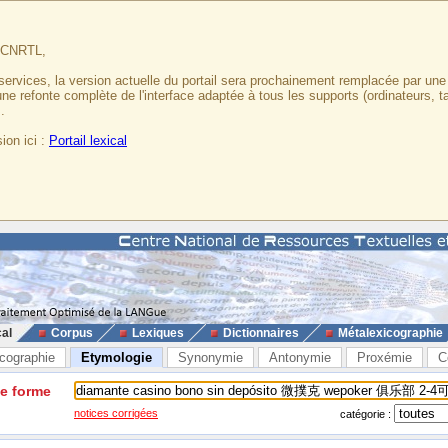
u CNRTL,
services, la version actuelle du portail sera prochainement remplacée par un
 une refonte complète de l'interface adaptée à tous les supports (ordinateurs, t
.
ion ici :
Portail lexical
cal
Corpus
Lexiques
Dictionnaires
Métalexicographie
cographie
Etymologie
Synonymie
Antonymie
Proxémie
C
ne forme
notices corrigées
catégorie :