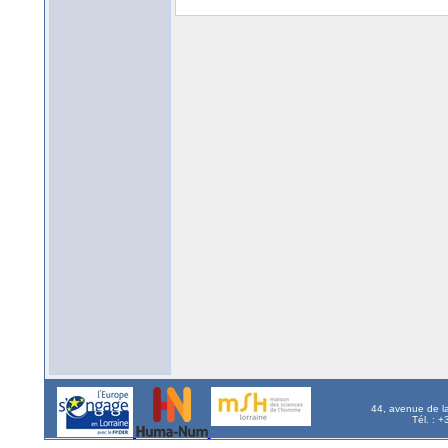
44, avenue de l
Tél. : 