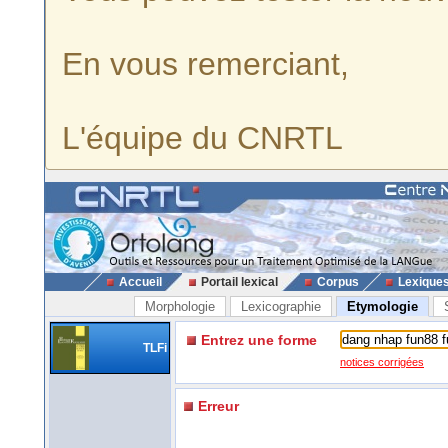
En vous remerciant,
L'équipe du CNRTL
Accueil
Portail lexical
Corpus
Lexique
Morphologie
Lexicographie
Etymologie
Entrez une forme
TLFi
notices corrigées
Erreur