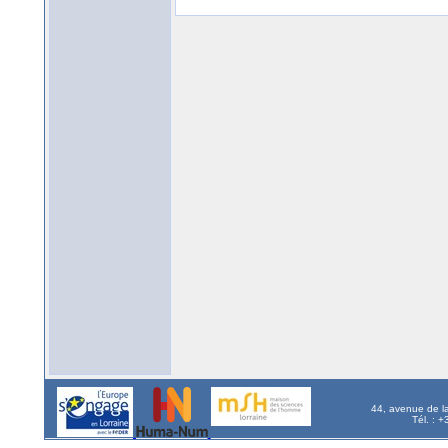
44, avenue de l
Tél. : 