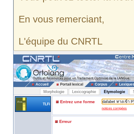
En vous remerciant,
L'équipe du CNRTL
Accueil
Portail lexical
Corpus
Lexique
Morphologie
Lexicographie
Etymologie
Entrez une forme
TLFi
notices corrigées
Erreur