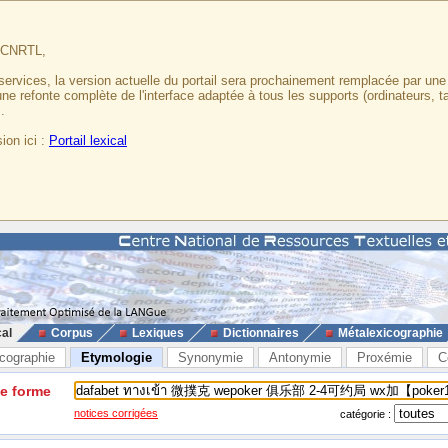
u CNRTL,
services, la version actuelle du portail sera prochainement remplacée par un
 une refonte complète de l'interface adaptée à tous les supports (ordinateurs, t
.
ion ici :
Portail lexical
cal
Corpus
Lexiques
Dictionnaires
Métalexicographie
cographie
Etymologie
Synonymie
Antonymie
Proxémie
C
ne forme
notices corrigées
catégorie :