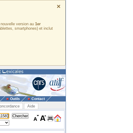
×
e nouvelle version au
1er
ablettes, smartphones) et inclut
Outils
Contact
oncordance
Aide