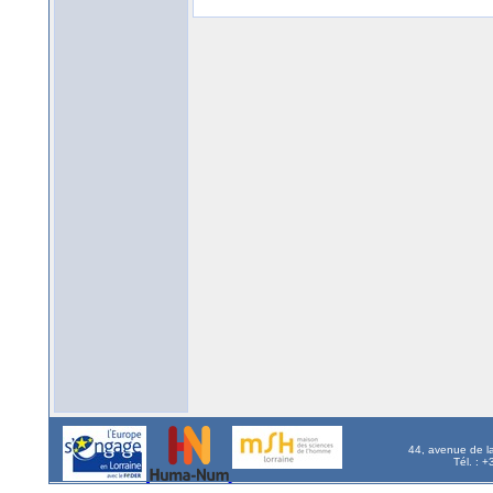
44, avenue de l
Tél. : 