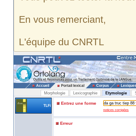
En vous remerciant,
L'équipe du CNRTL
Accueil
Portail lexical
Corpus
Lexique
Morphologie
Lexicographie
Etymologie
Entrez une forme
TLFi
notices corrigées
Erreur