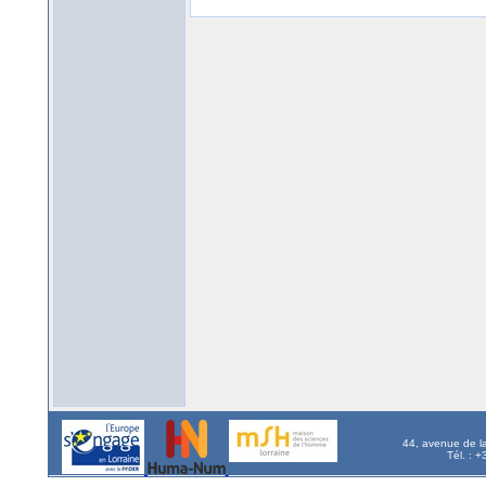
44, avenue de l
Tél. : 