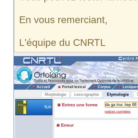
En vous remerciant,
L'équipe du CNRTL
Accueil
Portail lexical
Corpus
Lexique
Morphologie
Lexicographie
Etymologie
Entrez une forme
TLFi
notices corrigées
Erreur