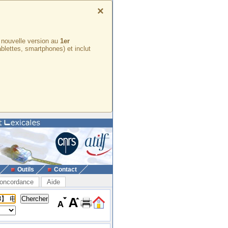
×
e nouvelle version au
1er
ablettes, smartphones) et inclut
Outils
Contact
oncordance
Aide