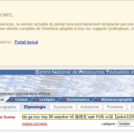
u CNRTL,
services, la version actuelle du portail sera prochainement remplacée par un
 une refonte complète de l'interface adaptée à tous les supports (ordinateurs, t
.
ion ici :
Portail lexical
cal
Corpus
Lexiques
Dictionnaires
Métalexicographie
cographie
Etymologie
Synonymie
Antonymie
Proxémie
C
ne forme
notices corrigées
catégorie :