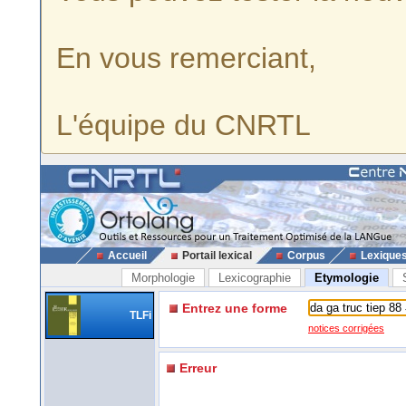
En vous remerciant,
L'équipe du CNRTL
Accueil
Portail lexical
Corpus
Lexique
Morphologie
Lexicographie
Etymologie
Entrez une forme
TLFi
notices corrigées
Erreur