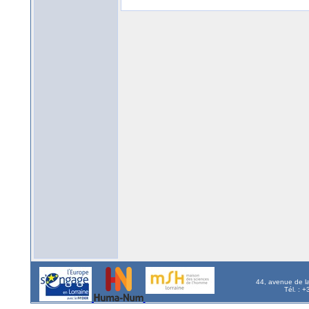
44, avenue de l
Tél. : 