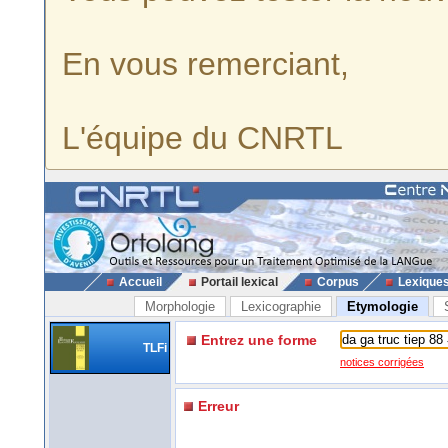
En vous remerciant,
L'équipe du CNRTL
Accueil
Portail lexical
Corpus
Lexique
Morphologie
Lexicographie
Etymologie
Entrez une forme
TLFi
notices corrigées
Erreur