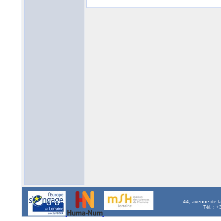
44, avenue de l
Tél. : 