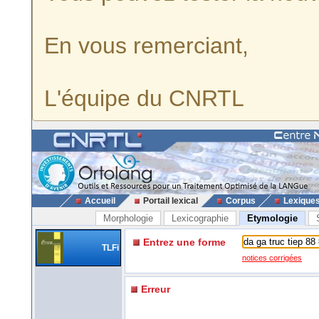
En vous remerciant,
L'équipe du CNRTL
Accueil
Portail lexical
Corpus
Lexique
Morphologie
Lexicographie
Etymologie
Entrez une forme
TLFi
notices corrigées
Erreur