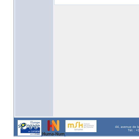
44, avenue de l
Tél. : 