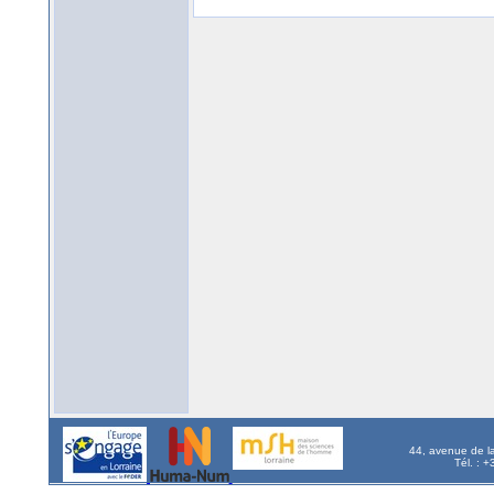
44, avenue de l
Tél. : 