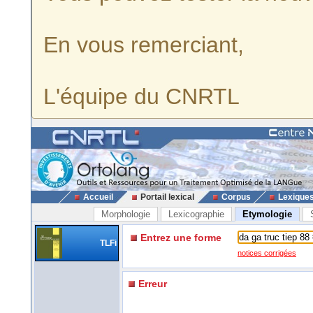
En vous remerciant,
L'équipe du CNRTL
Accueil
Portail lexical
Corpus
Lexique
Morphologie
Lexicographie
Etymologie
Entrez une forme
TLFi
notices corrigées
Erreur