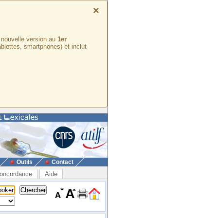
×
e nouvelle version au
1er
ablettes, smartphones) et inclut
Outils
Contact
oncordance
Aide