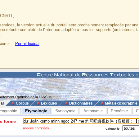
u CNRTL,
services, la version actuelle du portail sera prochainement remplacée par un
 une refonte complète de l'interface adaptée à tous les supports (ordinateurs, t
.
ion ici :
Portail lexical
cal
Corpus
Lexiques
Dictionnaires
Métalexicographie
cographie
Etymologie
Synonymie
Antonymie
Proxémie
C
ne forme
notices corrigées
catégorie :