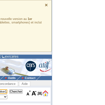
×
e nouvelle version au
1er
ablettes, smartphones) et inclut
Outils
Contact
oncordance
Aide