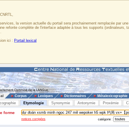
u CNRTL,
services, la version actuelle du portail sera prochainement remplacée par un
 une refonte complète de l'interface adaptée à tous les supports (ordinateurs, t
.
ion ici :
Portail lexical
cal
Corpus
Lexiques
Dictionnaires
Métalexicographie
cographie
Etymologie
Synonymie
Antonymie
Proxémie
C
ne forme
notices corrigées
catégorie :