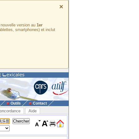
×
e nouvelle version au
1er
ablettes, smartphones) et inclut
Outils
Contact
oncordance
Aide