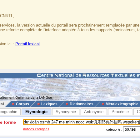
u CNRTL,
services, la version actuelle du portail sera prochainement remplacée par un
 une refonte complète de l'interface adaptée à tous les supports (ordinateurs, t
.
ion ici :
Portail lexical
cal
Corpus
Lexiques
Dictionnaires
Métalexicographie
cographie
Etymologie
Synonymie
Antonymie
Proxémie
C
ne forme
notices corrigées
catégorie :