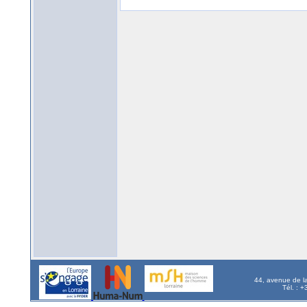
44, avenue de l
Tél. : 