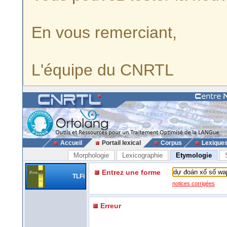
En vous remerciant,
L'équipe du CNRTL
Accueil
Portail lexical
Corpus
Lexique
Morphologie
Lexicographie
Etymologie
Entrez une forme
TLFi
notices corrigées
Erreur