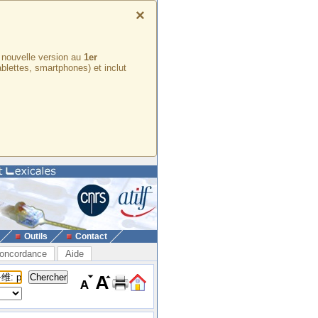
×
e nouvelle version au
1er
ablettes, smartphones) et inclut
Outils
Contact
oncordance
Aide