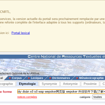
u CNRTL,
services, la version actuelle du portail sera prochainement remplacée par un
 une refonte complète de l'interface adaptée à tous les supports (ordinateurs, t
.
ion ici :
Portail lexical
cal
Corpus
Lexiques
Dictionnaires
Métalexicographie
cographie
Etymologie
Synonymie
Antonymie
Proxémie
C
ne forme
notices corrigées
catégorie :